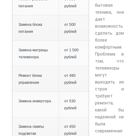
бытовая
питания
рублей
техника, она
дает
Замена блока
от 500
возможность
питания
рублей
сделать дом
более
комфортным.
Замена матрицы
от 1 500
Проблема в
телевизора
рублей
том, что
телевизоры
могут
Ремонт блока
от 480
выходить из
управления
рублей
строя и
требуют
Замена инвертора
от 530
ремонта,
рублей
какой бы
надежной не
была
Замена лампы
от 450
современная
подсветки
рублей