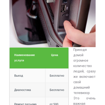
Приходя
домой
Наименование
Цена
огромное
услуги
количество
людей, сразу
Выезд
Бесплатно
же включают
свой
домашний
Диагностика
Бесплатно
телевизор.
Это очень
важная
Ремонт разъема
от 500